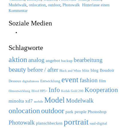
Modelwalk
,
onlocation
,
outdoor
,
Photowalk
Hinterlasse einen
Kommentar
Soziale Medien
Instagram
Schlagworte
aktion
analog
bearbeitung
angebot
backup
beauty
before / after
blog
Boudoir
blitz
Black and White
event
fashion
film
Dessous
Entwicklung
digitalisieren
Info
Kooperation
filmentwicklung
Ilford HP5+
Kodak Gold 200
Model
Modelwalk
minolta xd7
mobile
outdoor
onlocation
park
people
Photoshop
portrait
Photowalk
planschbecken
saal-digital