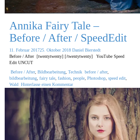
Annika Fairy Tale –
Before / After / SpeedEdit
11. Februar 2017
25. Oktober 2018
Daniel Bierstedt
Before / After [twentytwenty] [/twentytwenty] YouTube Speed
Edit UNCUT
Before / After
,
Bildbearbeitung
,
Technik
before / after
,
bildbearbeitung
,
fairy tale
,
fashion
,
people
,
Photoshop
,
speed edit
,
Wald
Hinterlasse einen Kommentar