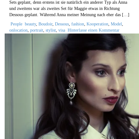
Sets geplant, denn erstens ist sie natürlich ein anderer Typ als Anna
und zweitens war als zweites Set für Maggie etwas in Richtung
Dessous geplant. Während Anna meiner Meinung nach eher das […]
People
beauty
,
Boudoir
,
Dessous
,
fashion
,
Kooperation
,
Model
,
onlocation
,
portrait
,
stylist
,
visa
Hinterlasse einen Kommentar