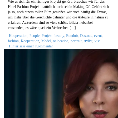
Wie es sich für ein richtiges Projekt gehört, brauchen wir für das
Hotel Fashion Projekt natürlich auch schön Making Of. Gehört sich
ja so, nach einem tollen Film genießen wir auch häufig die Extras,
um mehr über die Geschichte dahinter und die Akteure in natura zu
erfahren. Außerdem sind so viele schöne Bilder nebenbei
entstanden, es wäre quasi ein Verbrechen […]
Kooperation
,
People
,
Projekt
beauty
,
Boudoir
,
Dessous
,
event
,
fashion
,
Kooperation
,
Model
,
onlocation
,
portrait
,
stylist
,
visa
Hinterlasse einen Kommentar