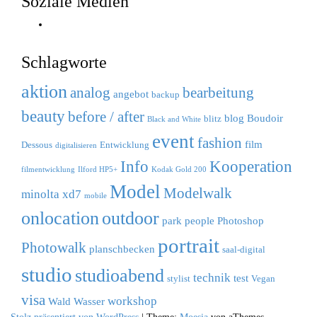
Soziale Medien
Instagram
Schlagworte
aktion
analog
bearbeitung
angebot
backup
beauty
before / after
blog
Boudoir
blitz
Black and White
event
fashion
film
Dessous
Entwicklung
digitalisieren
Info
Kooperation
filmentwicklung
Ilford HP5+
Kodak Gold 200
Model
Modelwalk
minolta xd7
mobile
outdoor
onlocation
park
people
Photoshop
portrait
Photowalk
planschbecken
saal-digital
studio
studioabend
technik
test
stylist
Vegan
visa
workshop
Wald
Wasser