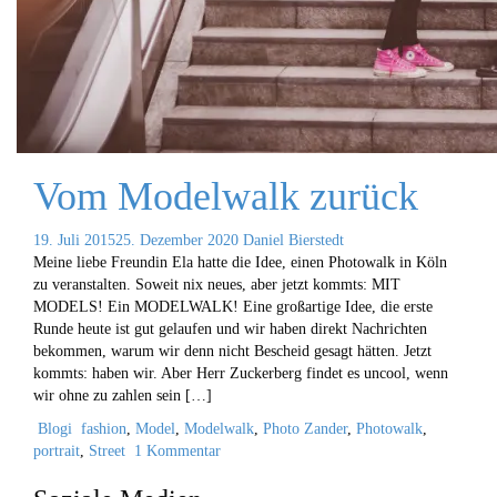
Vom Modelwalk zurück
19. Juli 2015
25. Dezember 2020
Daniel Bierstedt
Meine liebe Freundin Ela hatte die Idee, einen Photowalk in Köln
zu veranstalten. Soweit nix neues, aber jetzt kommts: MIT
MODELS! Ein MODELWALK! Eine großartige Idee, die erste
Runde heute ist gut gelaufen und wir haben direkt Nachrichten
bekommen, warum wir denn nicht Bescheid gesagt hätten. Jetzt
kommts: haben wir. Aber Herr Zuckerberg findet es uncool, wenn
wir ohne zu zahlen sein […]
Blogi
fashion
,
Model
,
Modelwalk
,
Photo Zander
,
Photowalk
,
portrait
,
Street
1 Kommentar