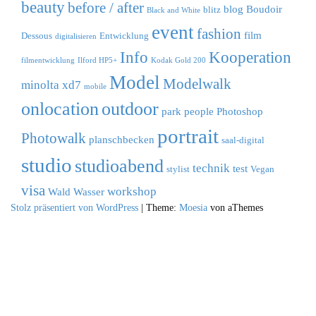
beauty
before / after
blog
Boudoir
blitz
Black and White
event
fashion
film
Dessous
Entwicklung
digitalisieren
Info
Kooperation
filmentwicklung
Ilford HP5+
Kodak Gold 200
Model
Modelwalk
minolta xd7
mobile
outdoor
onlocation
park
people
Photoshop
portrait
Photowalk
planschbecken
saal-digital
studio
studioabend
technik
test
stylist
Vegan
visa
workshop
Wald
Wasser
Stolz präsentiert von WordPress
|
Theme:
Moesia
von aThemes