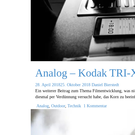
Analog – Kodak TRI-X
28. April 2018
25. Oktober 2018
Daniel Bierstedt
Ein weiterer Beitrag zum Thema Filmentwicklung, was nicht
diesmal per Verdünnung versucht habe, das Korn zu beeinf
Analog
,
Outdoor
,
Technik
1 Kommentar