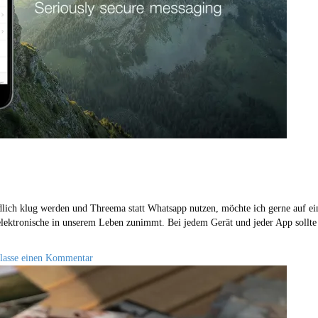
ch klug werden und Threema statt Whatsapp nutzen, möchte ich gerne auf ei
s elektronische in unserem Leben zunimmt. Bei jedem Gerät und jeder App sollt
rlasse einen Kommentar