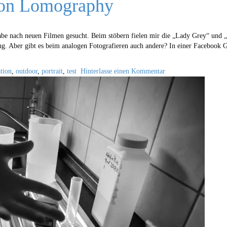
von Lomography
habe nach neuen Filmen gesucht. Beim stöbern fielen mir die „Lady Grey“ und 
ng. Aber gibt es beim analogen Fotografieren auch andere? In einer Facebook
tion
,
outdoor
,
portrait
,
test
Hinterlasse einen Kommentar