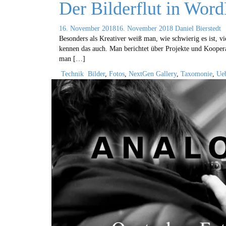
Der Bilderflut in Wor
16. November 2018
16. November 2018
Daniel Bierstedt
Besonders als Kreativer weiß man, wie schwierig es ist, v
kennen das auch. Man berichtet über Projekte und Koopera
man […]
Technik
Bilder
,
Fotos
,
NextGen Gallery
,
Taxomonie
,
Ueb