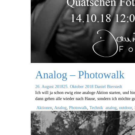
Analog – Photowalk
26. August 2018
25. Oktober 2018
Daniel Bierstedt
Ich will ja schon ewig eine analoge Aktion starten, und hi
dann gehen alle wieder nach Hause, sondern ich möchte g
Aktionen
,
Analog
,
Photowalk
,
Technik
analog
,
outdoor
,