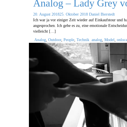
Analog – Lady Grey 
20. August 2018
25. Oktober 2018
Daniel Bierstedt
Ich war ja vor einiger Zeit wieder auf Einkaufstour und 
angesprochen. Ich gebe es zu, eine emotionale Entscheidu
vielleicht […]
Analog
,
Outdoor
,
People
,
Technik
analog
,
Model
,
onloca