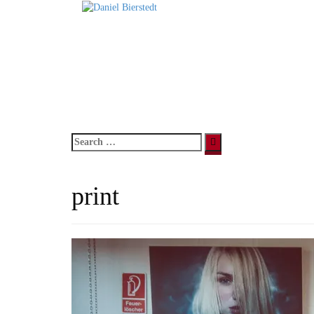
Direkt
zum
Inhalt
Search
for:
print