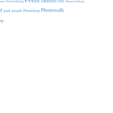
event
fashion
film
Entwicklung
ieren
filmentwicklung
r
Photowalk
park
people
Photoshop
op