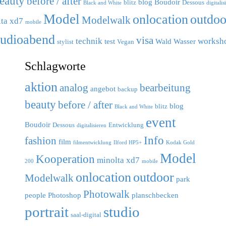
eauty
before / after
blog
Boudoir
blitz
Dessous
Black and White
digitalis
Model
outdoo
onlocation
Modelwalk
ta xd7
mobile
tudioabend
visa
technik
worksh
test
Wald
Wasser
stylist
Vegan
Schlagworte
aktion
analog
bearbeitung
angebot
backup
beauty
before / after
blog
blitz
Black and White
event
Boudoir
Dessous
Entwicklung
digitalisieren
Info
fashion
film
filmentwicklung
Ilford HP5+
Kodak Gold
Model
Kooperation
minolta xd7
200
mobile
outdoor
onlocation
Modelwalk
park
Photowalk
people
Photoshop
planschbecken
portrait
studio
saal-digital