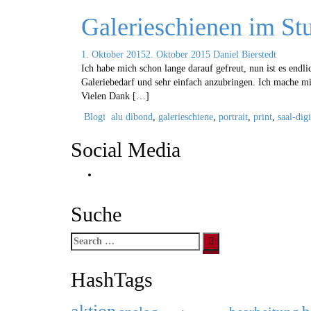
Galerieschienen im St
1. Oktober 2015
2. Oktober 2015
Daniel Bierstedt
Ich habe mich schon lange darauf gefreut, nun ist es endl
Galeriebedarf und sehr einfach anzubringen. Ich mache m
Vielen Dank […]
Blogi
alu dibond
,
galerieschiene
,
portrait
,
print
,
saal-digi
Social Media
Instagram
Suche
Search
for:
HashTags