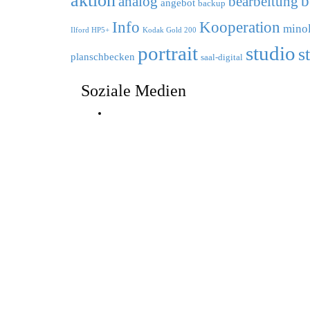
aktion
b
analog
bearbeitung
angebot
backup
Info
Kooperation
minol
Ilford HP5+
Kodak Gold 200
portrait
studio
s
planschbecken
saal-digital
Soziale Medien
Instagram