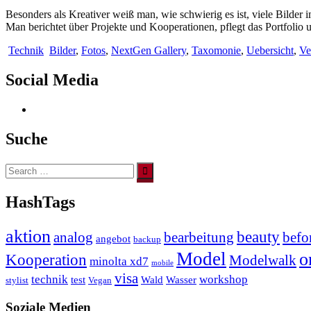
Besonders als Kreativer weiß man, wie schwierig es ist, viele Bilder
Man berichtet über Projekte und Kooperationen, pflegt das Portfolio
Technik
Bilder
,
Fotos
,
NextGen Gallery
,
Taxomonie
,
Uebersicht
,
Ve
Social Media
Instagram
Suche
Search
for:
HashTags
aktion
beauty
analog
bearbeitung
befor
angebot
backup
Model
o
Kooperation
Modelwalk
minolta xd7
mobile
visa
technik
workshop
test
Wald
Wasser
stylist
Vegan
Soziale Medien