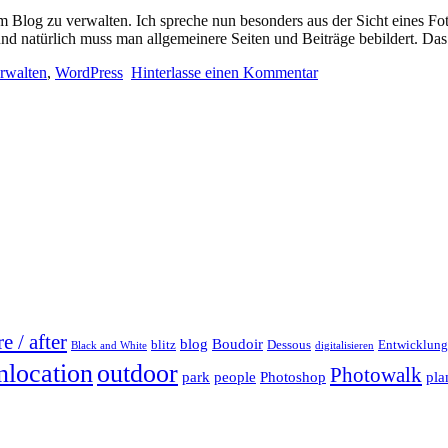
 im Blog zu verwalten. Ich spreche nun besonders aus der Sicht eines F
 und natürlich muss man allgemeinere Seiten und Beiträge bebildert. 
rwalten
,
WordPress
Hinterlasse einen Kommentar
e / after
blog
Boudoir
blitz
Dessous
Entwicklung
Black and White
digitalisieren
outdoor
nlocation
Photowalk
park
people
Photoshop
pla