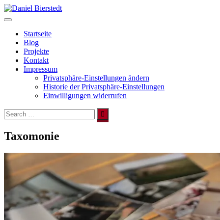
Direkt
zum
Inhalt
Startseite
Blog
Projekte
Kontakt
Impressum
Privatsphäre-Einstellungen ändern
Historie der Privatsphäre-Einstellungen
Einwilligungen widerrufen
Search
for:
Taxomonie