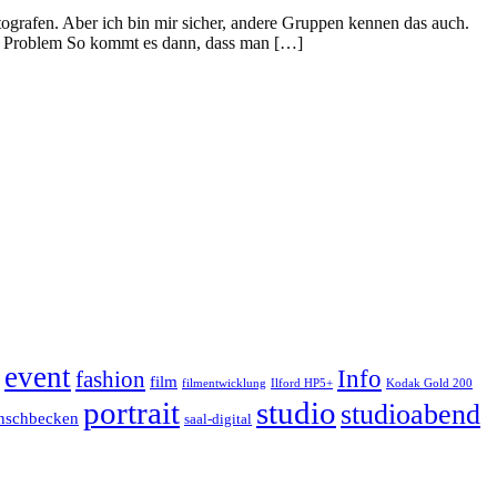
otografen. Aber ich bin mir sicher, andere Gruppen kennen das auch.
Das Problem So kommt es dann, dass man […]
event
Info
fashion
film
filmentwicklung
Ilford HP5+
Kodak Gold 200
portrait
studio
studioabend
nschbecken
saal-digital